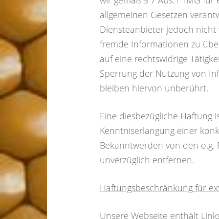
wir gemäß § 7 Abs.1 TMG für 
allgemeinen Gesetzen verantwo
Diensteanbieter jedoch nicht 
fremde Informationen zu übe
auf eine rechtswidrige Tätigk
Sperrung der Nutzung von In
bleiben hiervon unberührt.
Eine diesbezügliche Haftung i
Kenntniserlangung einer konk
Bekanntwerden von den o.g. R
unverzüglich entfernen.
Haftungsbeschränkung für ex
Unsere Webseite enthält Links